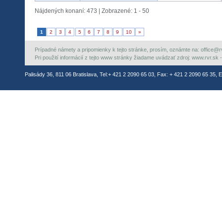
Nájdených konaní: 473 | Zobrazené: 1 - 50
1
2
3
4
5
6
7
8
9
10
»
Prípadné námety a pripomienky k tejto stránke, prosím, oznámte na: office@rvr.
Pri použití informácií z tejto www stránky žiadame uvádzať zdroj: www.rvr.sk -
Palisády 36, 811 06 Bratislava, Tel:+ 421 2 2090 65 03, Fax: + 421 2 2090 65 35, E