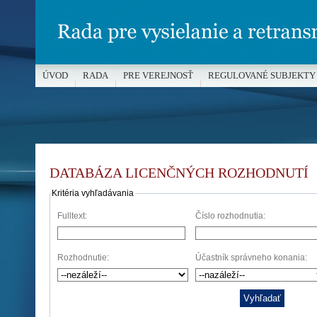
ÚVOD
RADA
PRE VEREJNOSŤ
REGULOVANÉ SUBJEKTY
MÉDIÁ A OCHRANA MALOLETÝCH
DATABÁZA LICENČNÝCH ROZHODNUTÍ
Kritéria vyhľadávania
Fulltext:
Číslo rozhodnutia:
Rozhodnutie:
Účastník správneho konania: