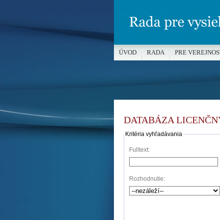
ÚVOD
RADA
PRE VEREJNOS
MÉDIÁ A OCHRANA MALOLETÝC
DATABÁZA LICENČN
Kritéria vyhľadávania
Fulltext:
Rozhodnutie: