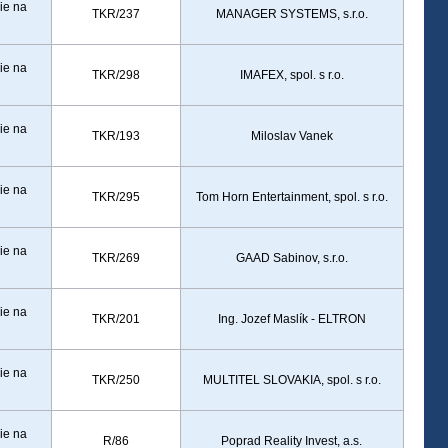
ie na
TKR/237
MANAGER SYSTEMS, s.r.o.
ie na
TKR/298
IMAFEX, spol. s r.o.
ie na
TKR/193
Miloslav Vanek
ie na
TKR/295
Tom Horn Entertainment, spol. s r.o.
ie na
TKR/269
GAAD Sabinov, s.r.o.
ie na
TKR/201
Ing. Jozef Maslík - ELTRON
ie na
TKR/250
MULTITEL SLOVAKIA, spol. s r.o.
ie na
R/86
Poprad Reality Invest, a.s.