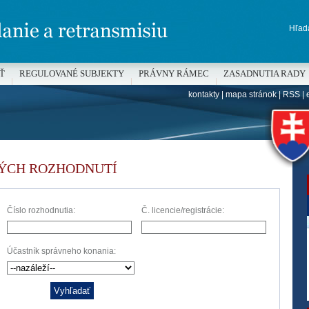
Hľada
Ť
REGULOVANÉ SUBJEKTY
PRÁVNY RÁMEC
ZASADNUTIA RADY
kontakty
|
mapa stránok
|
RSS
|
H
ÝCH ROZHODNUTÍ
Číslo rozhodnutia:
Č. licencie/registrácie:
Účastník správneho konania: