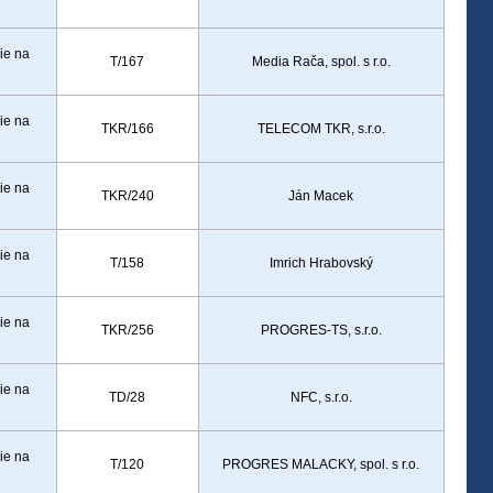
ie na
T/167
Media Rača, spol. s r.o.
ie na
TKR/166
TELECOM TKR, s.r.o.
ie na
TKR/240
Ján Macek
ie na
T/158
Imrich Hrabovský
ie na
TKR/256
PROGRES-TS, s.r.o.
ie na
TD/28
NFC, s.r.o.
ie na
T/120
PROGRES MALACKY, spol. s r.o.