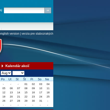
j:
english version
|
verzia pre slabozrakých
Kalendár akcií
Po
Ut
St
Št
Pi
So
Ne