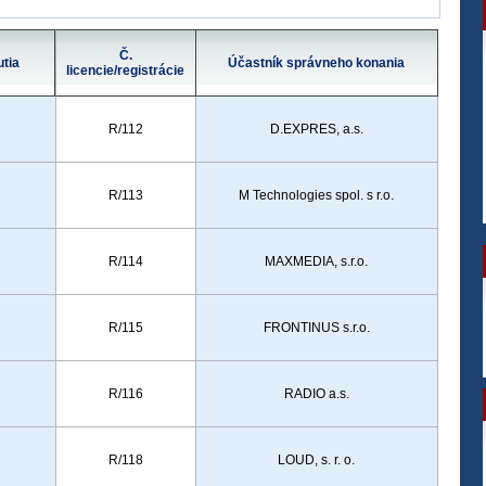
Č.
tia
Účastník správneho konania
licencie/registrácie
R/112
D.EXPRES, a.s.
R/113
M Technologies spol. s r.o.
R/114
MAXMEDIA, s.r.o.
R/115
FRONTINUS s.r.o.
R/116
RADIO a.s.
R/118
LOUD, s. r. o.