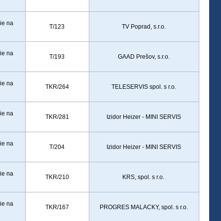
ie na
T/123
TV Poprad, s.r.o.
ie na
T/193
GAAD Prešov, s.r.o.
ie na
TKR/264
TELESERVIS spol. s r.o.
ie na
TKR/281
Izidor Heizer - MINI SERVIS
ie na
T/204
Izidor Heizer - MINI SERVIS
ie na
TKR/210
KRS, spol. s r.o.
ie na
TKR/167
PROGRES MALACKY, spol. s r.o.