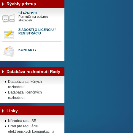
Rýchly prístup
SŤAŽNOSTI
Formulár na podanie
sťažnosti
ŽIADOSTI O LICENCIU /
REGISTRÁCIU
KONTAKTY
Databáza rozhodnutí Rady
Databáza sankčných
rozhodnutí
Databáza licenčných
rozhodnutí
Linky
Národná rada SR
Úrad pre reguláciu
elektronických komunikácií a