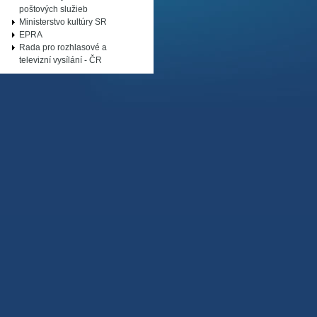
poštových služieb
Ministerstvo kultúry SR
EPRA
Rada pro rozhlasové a
televizní vysílání - ČR