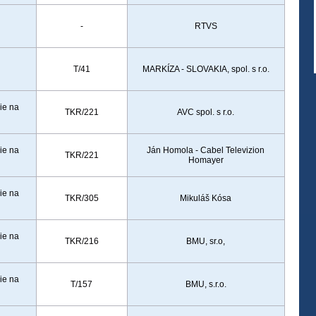
-
RTVS
T/41
MARKÍZA - SLOVAKIA, spol. s r.o.
ie na
TKR/221
AVC spol. s r.o.
ie na
Ján Homola - Cabel Televizion
TKR/221
Homayer
ie na
TKR/305
Mikuláš Kósa
ie na
TKR/216
BMU, sr.o,
ie na
T/157
BMU, s.r.o.