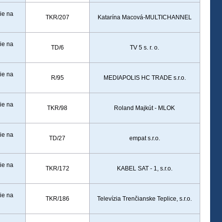
ie na
TKR/207
Katarína Macová-MULTICHANNEL
ie na
TD/6
TV 5 s. r. o.
ie na
R/95
MEDIAPOLIS HC TRADE s.r.o.
ie na
TKR/98
Roland Majkút - MLOK
ie na
TD/27
empat s.r.o.
ie na
TKR/172
KABEL SAT - 1, s.r.o.
ie na
TKR/186
Televízia Trenčianske Teplice, s.r.o.