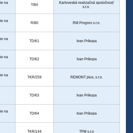
ie na
Karloveská realizačná spoločnosť
T/84
s.r.o.
ie na
R/80
RM Progres s.r.o.
ie na
TD/61
Ivan Príkopa
ie na
TD/62
Ivan Príkopa
ie na
TKR/259
REMONT plus, s.r.o.
TD/63
Ivan Príkopa
ie na
TD/64
Ivan Príkopa
TKR/144
TFM s.r.o