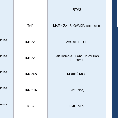
-
RTVS
T/41
MARKÍZA - SLOVAKIA, spol. s r.o.
ie na
TKR/221
AVC spol. s r.o.
ie na
Ján Homola - Cabel Televizion
TKR/221
Homayer
ie na
TKR/305
Mikuláš Kósa
ie na
TKR/216
BMU, sr.o,
ie na
T/157
BMU, s.r.o.