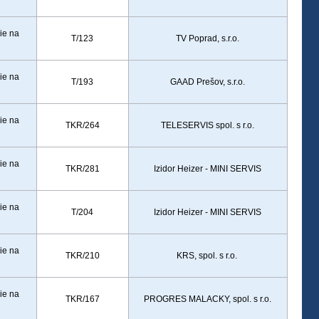
ie na
T/123
TV Poprad, s.r.o.
ie na
T/193
GAAD Prešov, s.r.o.
ie na
TKR/264
TELESERVIS spol. s r.o.
ie na
TKR/281
Izidor Heizer - MINI SERVIS
ie na
T/204
Izidor Heizer - MINI SERVIS
ie na
TKR/210
KRS, spol. s r.o.
ie na
TKR/167
PROGRES MALACKY, spol. s r.o.