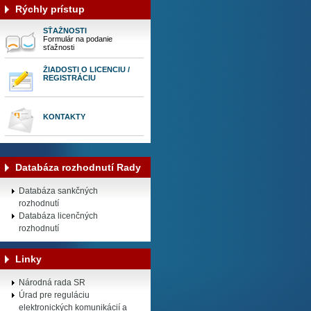
Rýchly prístup
SŤAŽNOSTI
Formulár na podanie
sťažnosti
ŽIADOSTI O LICENCIU /
REGISTRÁCIU
KONTAKTY
Databáza rozhodnutí Rady
Databáza sankčných
rozhodnutí
Databáza licenčných
rozhodnutí
Linky
Národná rada SR
Úrad pre reguláciu
elektronických komunikácií a