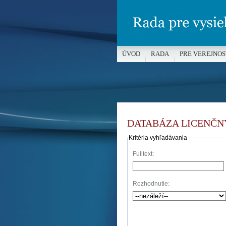
ÚVOD
RADA
PRE VEREJNOS
MÉDIÁ A OCHRANA MALOLETÝC
DATABÁZA LICENČN
Kritéria vyhľadávania
Fulltext:
Rozhodnutie: