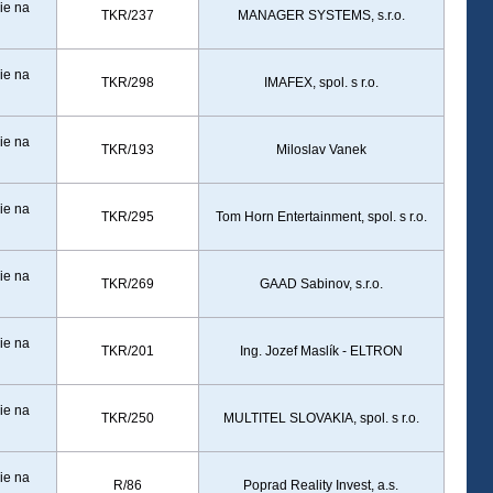
ie na
TKR/237
MANAGER SYSTEMS, s.r.o.
ie na
TKR/298
IMAFEX, spol. s r.o.
ie na
TKR/193
Miloslav Vanek
ie na
TKR/295
Tom Horn Entertainment, spol. s r.o.
ie na
TKR/269
GAAD Sabinov, s.r.o.
ie na
TKR/201
Ing. Jozef Maslík - ELTRON
ie na
TKR/250
MULTITEL SLOVAKIA, spol. s r.o.
ie na
R/86
Poprad Reality Invest, a.s.