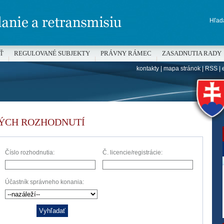
Hľada
Ť
REGULOVANÉ SUBJEKTY
PRÁVNY RÁMEC
ZASADNUTIA RADY
kontakty
|
mapa stránok
|
RSS
|
H
ÝCH ROZHODNUTÍ
Číslo rozhodnutia:
Č. licencie/registrácie:
Účastník správneho konania: