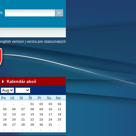
j:
english version
|
verzia pre slabozrakých
Kalendár akcií
Po
Ut
St
Št
Pi
So
Ne