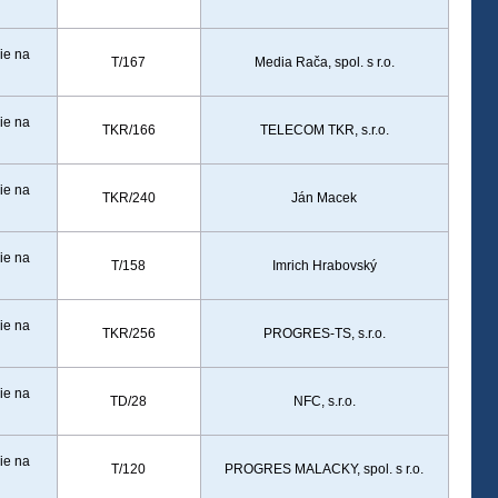
ie na
T/167
Media Rača, spol. s r.o.
ie na
TKR/166
TELECOM TKR, s.r.o.
ie na
TKR/240
Ján Macek
ie na
T/158
Imrich Hrabovský
ie na
TKR/256
PROGRES-TS, s.r.o.
ie na
TD/28
NFC, s.r.o.
ie na
T/120
PROGRES MALACKY, spol. s r.o.