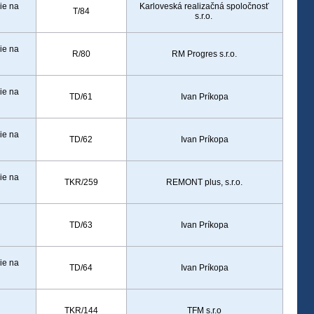
ie na
Karloveská realizačná spoločnosť
T/84
s.r.o.
ie na
R/80
RM Progres s.r.o.
ie na
TD/61
Ivan Príkopa
ie na
TD/62
Ivan Príkopa
ie na
TKR/259
REMONT plus, s.r.o.
TD/63
Ivan Príkopa
ie na
TD/64
Ivan Príkopa
TKR/144
TFM s.r.o