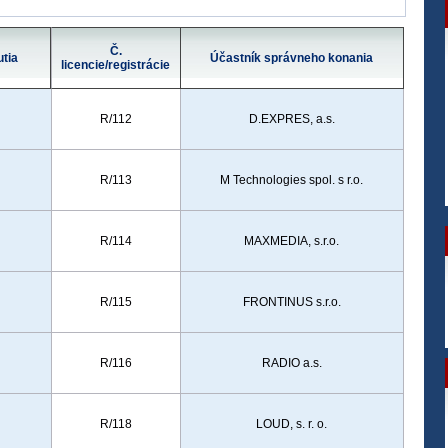
Č.
tia
Účastník správneho konania
licencie/registrácie
R/112
D.EXPRES, a.s.
R/113
M Technologies spol. s r.o.
R/114
MAXMEDIA, s.r.o.
R/115
FRONTINUS s.r.o.
R/116
RADIO a.s.
R/118
LOUD, s. r. o.