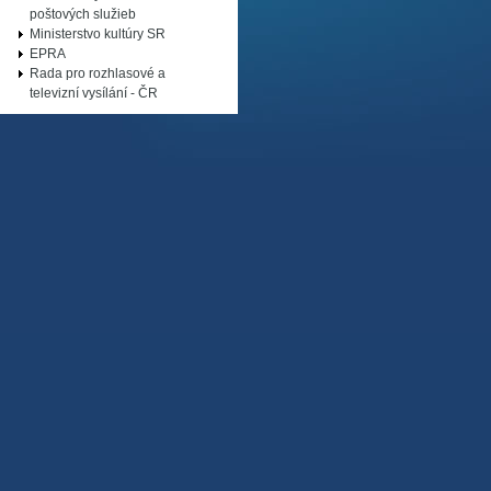
poštových služieb
Ministerstvo kultúry SR
EPRA
Rada pro rozhlasové a
televizní vysílání - ČR