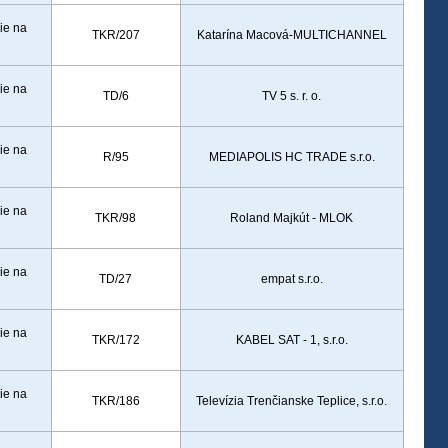
ie na
TKR/207
Katarína Macová-MULTICHANNEL
ie na
TD/6
TV 5 s. r. o.
ie na
R/95
MEDIAPOLIS HC TRADE s.r.o.
ie na
TKR/98
Roland Majkút - MLOK
ie na
TD/27
empat s.r.o.
ie na
TKR/172
KABEL SAT - 1, s.r.o.
ie na
TKR/186
Televízia Trenčianske Teplice, s.r.o.