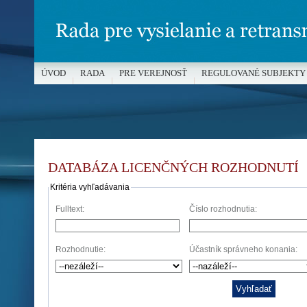
ÚVOD
RADA
PRE VEREJNOSŤ
REGULOVANÉ SUBJEKTY
MÉDIÁ A OCHRANA MALOLETÝCH
DATABÁZA LICENČNÝCH ROZHODNUTÍ
Kritéria vyhľadávania
Fulltext:
Číslo rozhodnutia:
Rozhodnutie:
Účastník správneho konania: