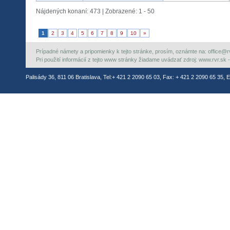
Nájdených konaní: 473 | Zobrazené: 1 - 50
1
2
3
4
5
6
7
8
9
10
»
Prípadné námety a pripomienky k tejto stránke, prosím, oznámte na: office@rvr.
Pri použití informácií z tejto www stránky žiadame uvádzať zdroj: www.rvr.sk -
Palisády 36, 811 06 Bratislava, Tel:+ 421 2 2090 65 03, Fax: + 421 2 2090 65 35, E