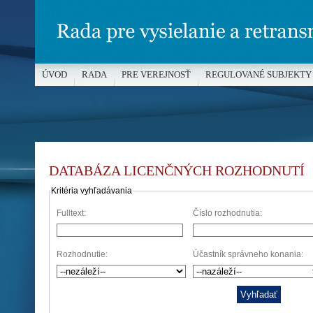
ÚVOD
RADA
PRE VEREJNOSŤ
REGULOVANÉ SUBJEKTY
MÉDIÁ A OCHRANA MALOLETÝCH
DATABÁZA LICENČNÝCH ROZHODNUTÍ
Kritéria vyhľadávania
Fulltext:
Číslo rozhodnutia:
Rozhodnutie:
Účastník správneho konania: