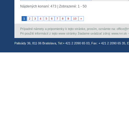
Nájdených konaní: 473 | Zobrazené: 1 - 50
1
2
3
4
5
6
7
8
9
10
»
Prípadné námety a pripomienky k tejto stránke, prosím, oznámte na: office@rvr.
Pri použití informácií z tejto www stránky žiadame uvádzať zdroj: www.rvr.sk -
Palisády 36, 811 06 Bratislava, Tel:+ 421 2 2090 65 03, Fax: + 421 2 2090 65 35, E